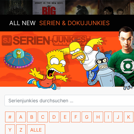
ALL NEW
SERIEN & DOKUJUNKIES
#
A
B
C
D
E
F
G
H
I
J
K
Y
Z
ALLE