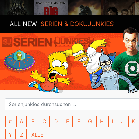
ALL NEW
SERIEN & DOKUJUNKIES
#
A
B
C
D
E
F
G
H
I
J
K
Y
Z
ALLE