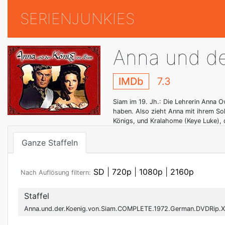
SERIENJUNKIES
Anna und de
IMDb
7.3
Siam im 19. Jh.: Die Lehrerin Anna 
haben. Also zieht Anna mit ihrem Soh
Königs, und Kralahome (Keye Luke), 
Ganze Staffeln
SD
|
720p
|
1080p
|
2160p
Nach Auflösung filtern:
Staffel
Anna.und.der.Koenig.von.Siam.COMPLETE.1972.German.DVDRip.X