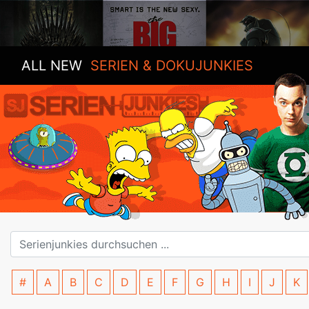
ALL NEW
SERIEN & DOKUJUNKIES
#
A
B
C
D
E
F
G
H
I
J
K