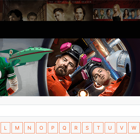
L
M
N
O
P
Q
R
S
T
U
V
W