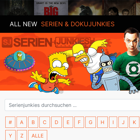
ALL NEW
SERIEN & DOKUJUNKIES
#
A
B
C
D
E
F
G
H
I
J
K
Y
Z
ALLE