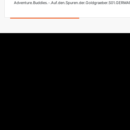
Adventure.Buddies.-.Auf.den.Spuren.der.Goldgraeber.S01.GER