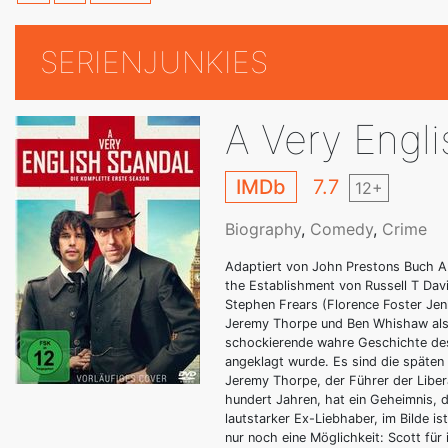
SERIENJUNKIES
A Very Engl
IMDb
7.7
12+
Biography
,
Comedy
,
Crime
Adaptiert von John Prestons Buch A 
the Establishment von Russell T Dav
Stephen Frears (Florence Foster Jen
Jeremy Thorpe und Ben Whishaw als N
schockierende wahre Geschichte des
angeklagt wurde. Es sind die späten 
Jeremy Thorpe, der Führer der Liberal
hundert Jahren, hat ein Geheimnis, d
lautstarker Ex-Liebhaber, im Bilde is
nur noch eine Möglichkeit: Scott fü