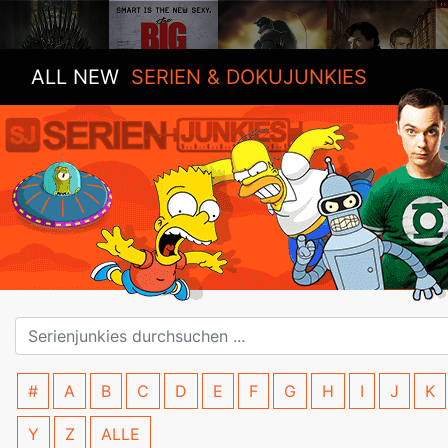
ALL NEW
SERIEN & DOKUJUNKIES
#
A
B
C
D
E
F
G
H
I
J
K
Y
Z
ALLE